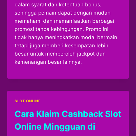
dalam syarat dan ketentuan bonus,
sehingga pemain dapat dengan mudah
memahami dan memanfaatkan berbagai
promosi tanpa kebingungan. Promo ini
tidak hanya meningkatkan modal bermain
tetapi juga memberi kesempatan lebih
besar untuk memperoleh jackpot dan
kemenangan besar lainnya.
SLOT ONLINE
Cara Klaim Cashback Slot
Online Mingguan di