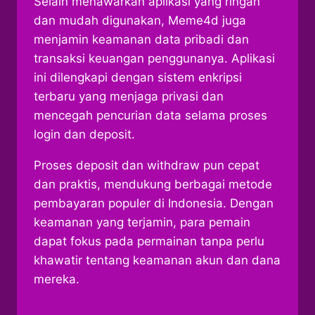
Selain menawarkan aplikasi yang ringan
dan mudah digunakan, Meme4d juga
menjamin keamanan data pribadi dan
transaksi keuangan penggunanya. Aplikasi
ini dilengkapi dengan sistem enkripsi
terbaru yang menjaga privasi dan
mencegah pencurian data selama proses
login dan deposit.
Proses deposit dan withdraw pun cepat
dan praktis, mendukung berbagai metode
pembayaran populer di Indonesia. Dengan
keamanan yang terjamin, para pemain
dapat fokus pada permainan tanpa perlu
khawatir tentang keamanan akun dan dana
mereka.