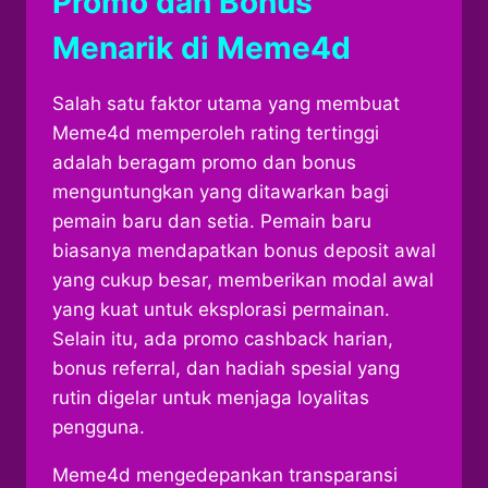
Promo dan Bonus
Menarik di Meme4d
Salah satu faktor utama yang membuat
Meme4d memperoleh rating tertinggi
adalah beragam promo dan bonus
menguntungkan yang ditawarkan bagi
pemain baru dan setia. Pemain baru
biasanya mendapatkan bonus deposit awal
yang cukup besar, memberikan modal awal
yang kuat untuk eksplorasi permainan.
Selain itu, ada promo cashback harian,
bonus referral, dan hadiah spesial yang
rutin digelar untuk menjaga loyalitas
pengguna.
Meme4d mengedepankan transparansi