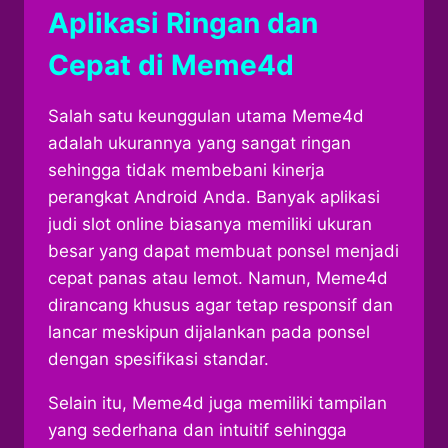
Aplikasi Ringan dan
Cepat di Meme4d
Salah satu keunggulan utama Meme4d
adalah ukurannya yang sangat ringan
sehingga tidak membebani kinerja
perangkat Android Anda. Banyak aplikasi
judi slot online biasanya memiliki ukuran
besar yang dapat membuat ponsel menjadi
cepat panas atau lemot. Namun, Meme4d
dirancang khusus agar tetap responsif dan
lancar meskipun dijalankan pada ponsel
dengan spesifikasi standar.
Selain itu, Meme4d juga memiliki tampilan
yang sederhana dan intuitif sehingga