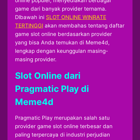
online populer, menyediakan berbagai
game dari banyak provider ternama.
DIbawah ini
SLOT ONLINE WINRATE
TERTINGGI
akan membahas tentang daftar
game slot online berdasarkan provider
yang bisa Anda temukan di Meme4d,
lengkap dengan keunggulan masing-
masing provider.
Slot Online dari
Pragmatic Play di
Meme4d
Pragmatic Play merupakan salah satu
provider game slot online terbesar dan
paling terpercaya di industri perjudian