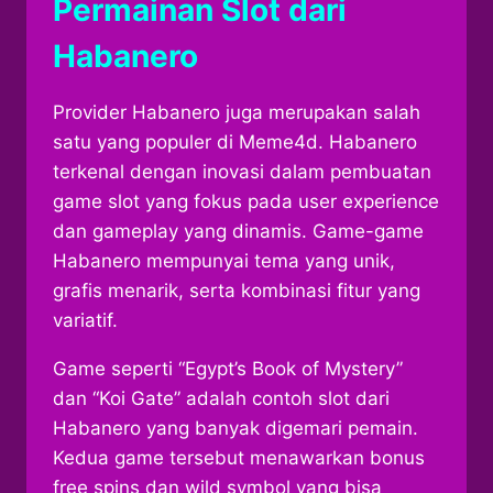
Permainan Slot dari
Habanero
Provider Habanero juga merupakan salah
satu yang populer di Meme4d. Habanero
terkenal dengan inovasi dalam pembuatan
game slot yang fokus pada user experience
dan gameplay yang dinamis. Game-game
Habanero mempunyai tema yang unik,
grafis menarik, serta kombinasi fitur yang
variatif.
Game seperti “Egypt’s Book of Mystery”
dan “Koi Gate” adalah contoh slot dari
Habanero yang banyak digemari pemain.
Kedua game tersebut menawarkan bonus
free spins dan wild symbol yang bisa