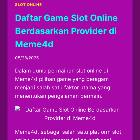
SLOT ONLINE
Daftar Game Slot Online
Berdasarkan Provider di
Meme4d
05/28/2025
Dalam dunia permainan slot online di
Meme4d pilihan game yang beragam
menjadi salah satu faktor utama yang
menentukan pengalaman bermain.
Meme4d, sebagai salah satu platform slot