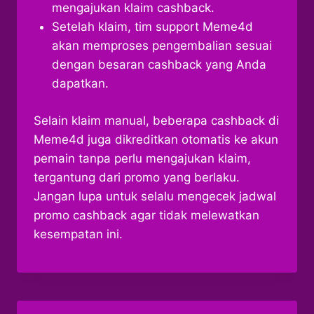
mengajukan klaim cashback.
Setelah klaim, tim support Meme4d
akan memproses pengembalian sesuai
dengan besaran cashback yang Anda
dapatkan.
Selain klaim manual, beberapa cashback di
Meme4d juga dikreditkan otomatis ke akun
pemain tanpa perlu mengajukan klaim,
tergantung dari promo yang berlaku.
Jangan lupa untuk selalu mengecek jadwal
promo cashback agar tidak melewatkan
kesempatan ini.