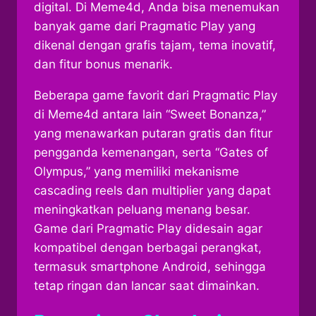
digital. Di Meme4d, Anda bisa menemukan
banyak game dari Pragmatic Play yang
dikenal dengan grafis tajam, tema inovatif,
dan fitur bonus menarik.
Beberapa game favorit dari Pragmatic Play
di Meme4d antara lain “Sweet Bonanza,”
yang menawarkan putaran gratis dan fitur
pengganda kemenangan, serta “Gates of
Olympus,” yang memiliki mekanisme
cascading reels dan multiplier yang dapat
meningkatkan peluang menang besar.
Game dari Pragmatic Play didesain agar
kompatibel dengan berbagai perangkat,
termasuk smartphone Android, sehingga
tetap ringan dan lancar saat dimainkan.