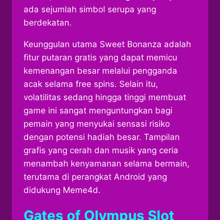
ada sejumlah simbol serupa yang
berdekatan.
Keunggulan utama Sweet Bonanza adalah
fitur putaran gratis yang dapat memicu
kemenangan besar melalui pengganda
acak selama free spins. Selain itu,
volatilitas sedang hingga tinggi membuat
game ini sangat menguntungkan bagi
pemain yang menyukai sensasi risiko
dengan potensi hadiah besar. Tampilan
grafis yang cerah dan musik yang ceria
menambah kenyamanan selama bermain,
terutama di perangkat Android yang
didukung Meme4d.
Gates of Olympus Slot