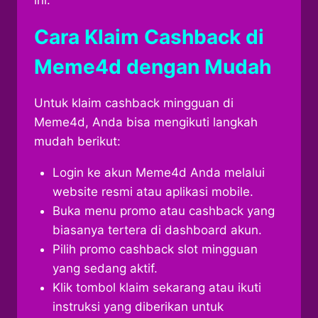
ini.
Cara Klaim Cashback di
Meme4d dengan Mudah
Untuk klaim cashback mingguan di
Meme4d, Anda bisa mengikuti langkah
mudah berikut:
Login ke akun Meme4d Anda melalui
website resmi atau aplikasi mobile.
Buka menu promo atau cashback yang
biasanya tertera di dashboard akun.
Pilih promo cashback slot mingguan
yang sedang aktif.
Klik tombol klaim sekarang atau ikuti
instruksi yang diberikan untuk