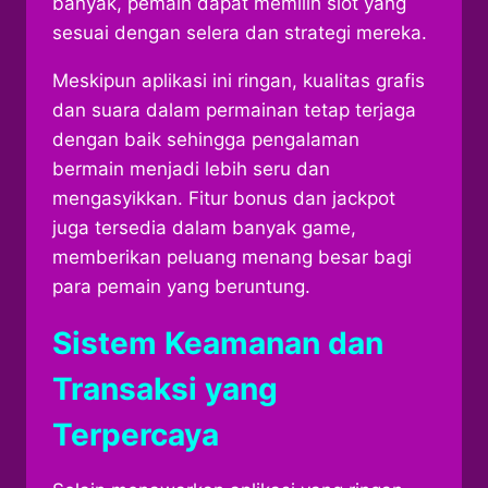
banyak, pemain dapat memilih slot yang
sesuai dengan selera dan strategi mereka.
Meskipun aplikasi ini ringan, kualitas grafis
dan suara dalam permainan tetap terjaga
dengan baik sehingga pengalaman
bermain menjadi lebih seru dan
mengasyikkan. Fitur bonus dan jackpot
juga tersedia dalam banyak game,
memberikan peluang menang besar bagi
para pemain yang beruntung.
Sistem Keamanan dan
Transaksi yang
Terpercaya