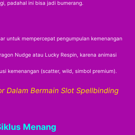
i, padahal ini bisa jadi bumerang.
dasar untuk mempercepat pengumpulan kemenangan
Dragon Nudge atau Lucky Respin, karena animasi
usi kemenangan (scatter, wild, simbol premium).
r Dalam Bermain Slot Spellbinding
Siklus Menang