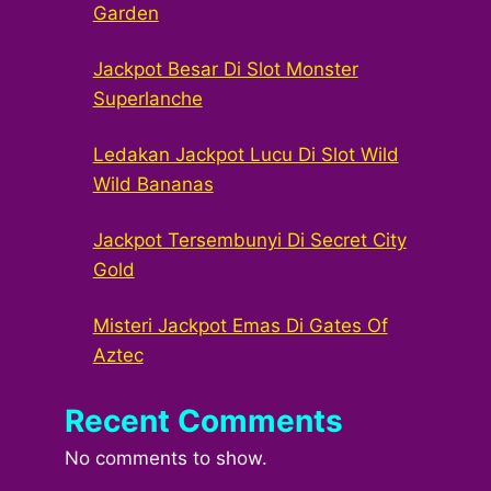
Garden
Jackpot Besar Di Slot Monster
Superlanche
Ledakan Jackpot Lucu Di Slot Wild
Wild Bananas
Jackpot Tersembunyi Di Secret City
Gold
Misteri Jackpot Emas Di Gates Of
Aztec
Recent Comments
No comments to show.