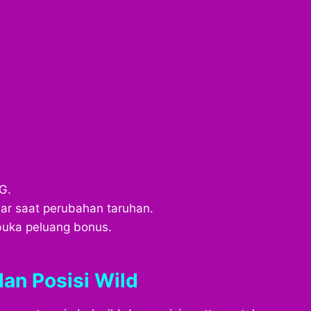
G.
ar saat perubahan taruhan.
buka peluang bonus.
dan Posisi Wild