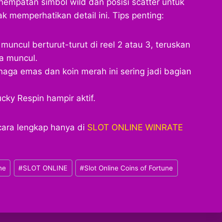
empatan simbol wild dan posisi scatter untuk
k memperhatikan detail ini. Tips penting:
muncul berturut-turut di reel 2 atau 3, teruskan
sa muncul.
aga emas dan koin merah ini sering jadi bagian
cky Respin hampir aktif.
ecara lengkap hanya di
SLOT ONLINE WINRATE
ne
#
SLOT ONLINE
#
Slot Online Coins of Fortune