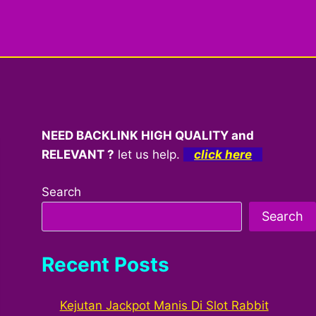
NEED BACKLINK HIGH QUALITY and
RELEVANT ?
let us help.
click here
Search
Search
Recent Posts
Kejutan Jackpot Manis Di Slot Rabbit