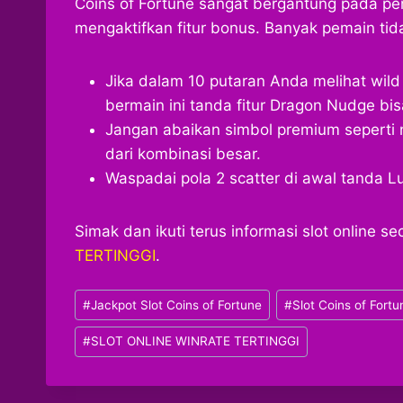
Coins of Fortune sangat bergantung pada pen
mengaktifkan fitur bonus. Banyak pemain tida
Jika dalam 10 putaran Anda melihat wild 
bermain ini tanda fitur Dragon Nudge bi
Jangan abaikan simbol premium seperti n
dari kombinasi besar.
Waspadai pola 2 scatter di awal tanda Lu
Simak dan ikuti terus informasi slot online s
TERTINGGI
.
Post
#
Jackpot Slot Coins of Fortune
#
Slot Coins of Fortu
Tags:
#
SLOT ONLINE WINRATE TERTINGGI