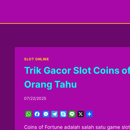
Skip
to
content
SLOT ONLINE
Trik Gacor Slot Coins 
Orang Tahu
07/22/2025
W
F
M
T
S
L
X
S
h
a
e
e
k
i
h
a
c
s
l
y
n
a
Coins of Fortune adalah salah satu game sl