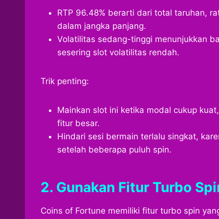
RTP 96.48% berarti dari total taruhan, 
dalam jangka panjang.
Volatilitas sedang-tinggi menunjukkan b
sesering slot volatilitas rendah.
Trik penting:
Mainkan slot ini ketika modal cukup kua
fitur besar.
Hindari sesi bermain terlalu singkat, kare
setelah beberapa puluh spin.
2. Gunakan Fitur Turbo Sp
Coins of Fortune memiliki fitur turbo spin 